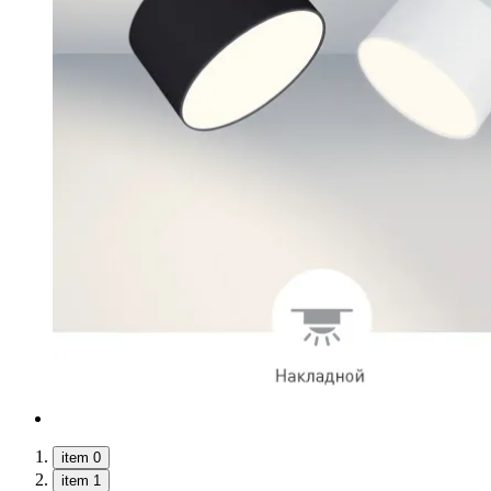
item 0
item 1