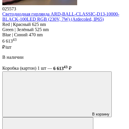
025573
Светодиодная гирлянда ARD-BALL-CLASSIC-D13-10000-
BLACK-100LED RGB (230V, 7W) (Ardecoled, IP65)
Red | Красный 625 nm
Green | Зелёный 525 nm
Blue | Синий 470 nm
43
6 613
₽/шт
В наличии
43
Коробка (картон) 1 шт —
6 613
₽
В корзину