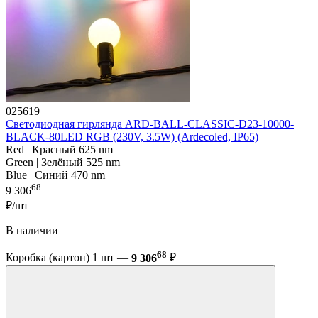
025619
Светодиодная гирлянда ARD-BALL-CLASSIC-D23-10000-
BLACK-80LED RGB (230V, 3.5W) (Ardecoled, IP65)
Red | Красный 625 nm
Green | Зелёный 525 nm
Blue | Синий 470 nm
68
9 306
₽/шт
В наличии
68
Коробка (картон) 1 шт —
9 306
₽