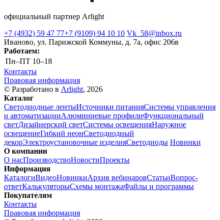
официальный партнер Arlight
+7 (4932) 59 47 77
+7 (9109) 94 10 10
Vk_58@inbox.ru
Иваново, ул. Парижской Коммуны, д. 7а, офис 206в
Работаем:
Пн–ПТ
10–18
Контакты
Правовая информация
© Разработано в
Arlight
, 2026
Каталог
Светодиодные ленты
Источники питания
Системы управления
и автоматизации
Алюминиевые профили
Функциональный
свет
Дизайнерский свет
Системы освещения
Наружное
освещение
Гибкий неон
Светодиодный
декор
Электроустановочные изделия
Светодиоды
Новинки
О компании
О нас
Производство
Новости
Проекты
Информация
Каталоги
Видео
Новинки
Архив вебинаров
Статьи
Вопрос-
ответ
Калькуляторы
Схемы монтажа
Файлы и программы
Покупателям
Контакты
Правовая информация