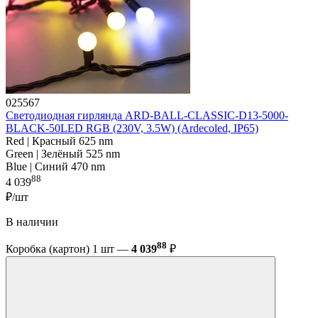
025567
Светодиодная гирлянда ARD-BALL-CLASSIC-D13-5000-
BLACK-50LED RGB (230V, 3.5W) (Ardecoled, IP65)
Red | Красный 625 nm
Green | Зелёный 525 nm
Blue | Синий 470 nm
88
4 039
₽/шт
В наличии
88
Коробка (картон) 1 шт —
4 039
₽