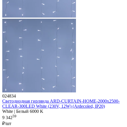
024834
Светодиодная гирлянда ARD-CURTAIN-HOME-2000x2500-
CLEAR-300LED White (230V, 12W) (Ardecoled, IP20)
White | Белый 6000 K
59
9 342
₽/шт