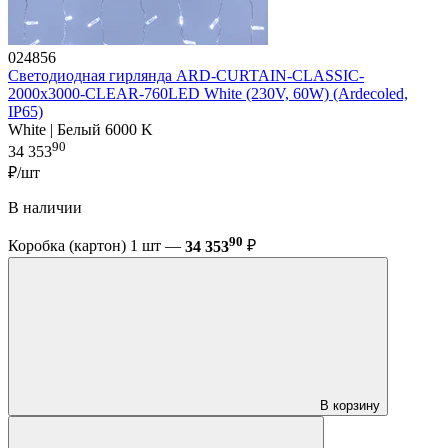
024856
Светодиодная гирлянда ARD-CURTAIN-CLASSIC-
2000x3000-CLEAR-760LED White (230V, 60W) (Ardecoled,
IP65)
White | Белый 6000 K
90
34 353
₽/шт
В наличии
90
Коробка (картон) 1 шт —
34 353
₽
В корзину