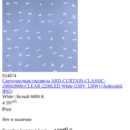
024874
Светодиодная гирлянда ARD-CURTAIN-CLASSIC-
2000x9000-CLEAR-2200LED White (230V, 120W) (Ardecoled,
IP65)
White | Белый 6000 K
45
4 597
₽/шт
Нет в наличии
45