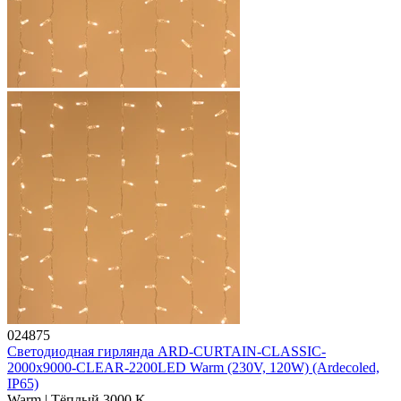
024875
Светодиодная гирлянда ARD-CURTAIN-CLASSIC-
2000x9000-CLEAR-2200LED Warm (230V, 120W) (Ardecoled,
IP65)
Warm | Тёплый 3000 K