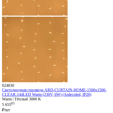
024830
Светодиодная гирлянда ARD-CURTAIN-HOME-1500x1500-
CLEAR-144LED Warm (230V, 6W) (Ardecoled, IP20)
Warm | Тёплый 3000 K
83
5 655
₽/шт