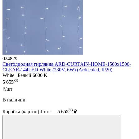
024829
Светодиодная гирлянда ARD-CURTAIN-HOME-1500x1500-
CLEAR-144LED White (230V, 6W) (Ardecoled, IP20)
White | Белый 6000 K
83
5 655
₽/шт
В наличии
83
Коробка (картон) 1 шт —
5 655
₽