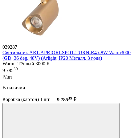
039287
Светильник ART-APRIORI-SPOT-TURN-R45-8W Warm3000
(GD, 36 deg, 48V) (Arlight, IP20 Металл, 3 года)
Warm | Тёплый 3000 K
39
9 785
₽/шт
В наличии
39
Коробка (картон) 1 шт —
9 785
₽