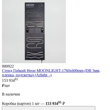
000922
Стенд Гибкий Неон MOONLIGHT-1760x600mm (DB 3мм,
пленка, подсветка) (Arlight, -)
91
153 934
₽/шт
В наличии
91
Коробка (картон) 1 шт —
153 934
₽