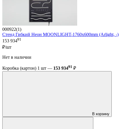
000922(1)
Стенд Гибкий Неон MOONLIGHT-1760x600mm (Arlight, -)
91
153 934
₽/шт
Нет в наличии
91
Коробка (картон) 1 шт —
153 934
₽
В корзину