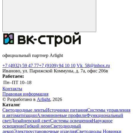
официальный партнер Arlight
+7 (4932) 59 47 77
+7 (9109) 94 10 10
Vk_58@inbox.ru
Иваново, ул. Парижской Коммуны, д. 7а, офис 206в
Работаем:
Пн–ПТ
10–18
Контакты
Правовая информация
© Разработано в
Arlight
, 2026
Каталог
Светодиодные ленты
Источники питания
Системы управления
и автоматизации
Алюминиевые профили
Функциональный
свет
Дизайнерский свет
Системы освещения
Наружное
освещение
Гибкий неон
Светодиодный
декор
Электроустановочные изделия
Светодиоды
Новинки