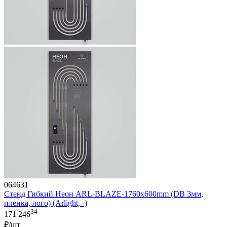
064631
Стенд Гибкий Неон ARL-BLAZE-1760x600mm (DB 3мм,
пленка, лого) (Arlight, -)
34
171 246
₽/шт