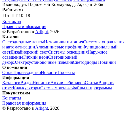
Иваново, ул. Парижской Коммуны, д. 7а, офис 206в
Работаем:
Пн–ПТ
10–18
Контакты
Правовая информация
© Разработано в
Arlight
, 2026
Каталог
Светодиодные ленты
Источники питания
Системы управления
и автоматизации
Алюминиевые профили
Функциональный
свет
Дизайнерский свет
Системы освещения
Наружное
освещение
Гибкий неон
Светодиодный
декор
Электроустановочные изделия
Светодиоды
Новинки
О компании
О нас
Производство
Новости
Проекты
Информация
Каталоги
Видео
Новинки
Архив вебинаров
Статьи
Вопрос-
ответ
Калькуляторы
Схемы монтажа
Файлы и программы
Покупателям
Контакты
Правовая информация
© Разработано в
Arlight
, 2026