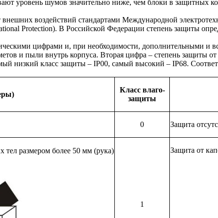
вают уровень шумов значительно ниже, чем блоки в защитных к
т внешних воздействий стандартами Международной электроте
tional Protection). В Российской Федерации степень защиты опр
тическими цифрами и, при необходимости, дополнительными и в
етов и пыли внутрь корпуса. Вторая цифра – степень защиты о
амый низкий класс защиты – IP00, самый высокий – IP68. Соотв
Класс влаго-
еры)
защиты
0
Защита отсутс
Защита от кап
 тел размером более 50 мм (рука)
1