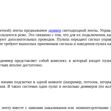
ветной) ленты предназначен
диммер
светодиодной ленты. Управл
ьзуются реже. Это связанно с тем, что для их подключения, к
ебуют дополнительных проводов. Пульты передают сигнал упра
к не требуют выносных приемников сигнала и наведения пульта 
 диммер представляет собой комплект, в который входит пул
учаях вполне достаточно.
и зонами подсветки в одной комнате (например, потолок, шторы,
ния. В таких системах один пульт и несколько диммеров (по ко
 ленту вместе с лампами накаливания или люминесцентными л