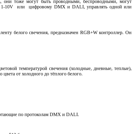
ь, они тоже могут быть проводными, беспроводными, могут
 1-10
V
или цифровому
DMX
и
DALI
, управлять одной или
 ленту белого свечения, предназначен
RGB
+
W
контроллер. Он
етовой температурой свечения (холодные, дневные, теплые),
о цвета от холодного до тёплого белого.
ботающие по протоколам
DMX
и
DALI
.