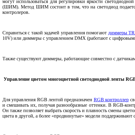
могут использоваться для регулировки яркости светодиодно
(ШИМ). Метод ШИМ состоит в том, что на светодиод подает
контролеров.
Справиться с такой задачей управления помогают
диммеры
TR
10
V
) или диммеры с управлением
DMX
(работают с цифровы
Также существуют диммеры, работающие совместно с датчиками
Управление цветом многоцветной светодиодной ленты
RG
Для управления
RGB
лентой предназначен
RGB
контроллер
св
и смешивать их, получая разнообразные оттенки. В
RGB
-конт
Он также позволяет выбрать скорость и плавность смены цвето
цвета в другой, а более «продвинутые» модели поддерживают 