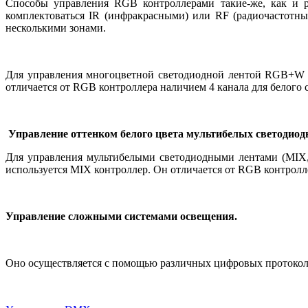
Способы управления
RGB
контроллерами такие-же, как и
комплектоваться
IR
(инфракрасными) или
RF
(радиочастотны
несколькими зонами.
Для управления многоцветной светодиодной лентой
RGB
+
W
отличается от
RGB
контроллера наличием 4 канала для белого с
Управление оттенком белого цвета мультибелых светодиод
Для управления мультибелыми светодиодными лентами (MIX, 
используется MIX контроллер. Он отличается от
RGB
контролл
Управление сложными системами освещения.
Оно осуществляется с помощью различных цифровых протокол