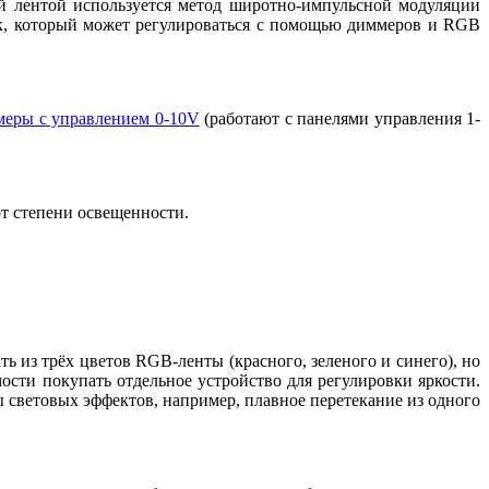
ой лентой используется метод широтно-импульсной модуляции
к, который может регулироваться с помощью диммеров и RGB
меры с управлением 0-10V
(работают с панелями управления 1-
т степени освещенности.
ть из трёх цветов
RGB
-ленты (красного, зеленого и синего), но
сти покупать отдельное устройство для регулировки яркости.
световых эффектов, например, плавное перетекание из одного