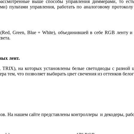
 рассмотренные выше способы управления диммерами, то ест
ми) пультами управления, работать по аналоговому протоколу
(
Red
,
Green
,
Blue
+
White
), объединившей в себе
RGB
ленту и
вета.
ных лент.
TRIX), на которых установлены белые светодиоды с разной цв
ера тем, что позволяет выбирать цвет свечения из оттенков белог
ов. На нашем сайте представлены контроллеры и декодеры, ра