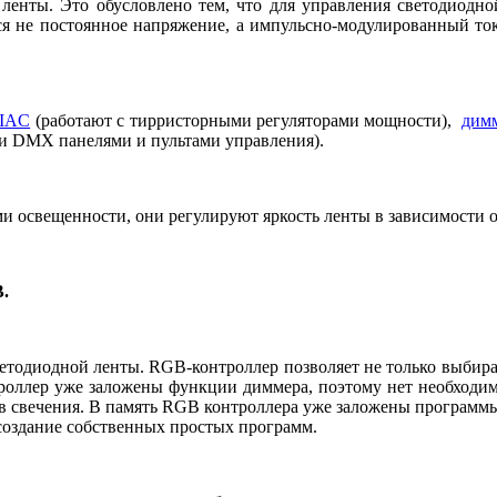
й ленты. Это обусловлено тем, что для управления светодиодн
ся не постоянное напряжение, а импульсно-модулированный то
IAC
(работают с тирристорными регуляторами мощности),
дим
ми
DMX
панелями и пультами управления).
 освещенности, они регулируют яркость ленты в зависимости о
B
.
етодиодной ленты.
RGB
-контроллер позволяет не только выбира
роллер уже заложены функции диммера, поэтому нет необходимо
в свечения. В память
RGB
контроллера уже заложены программы 
создание собственных простых программ.