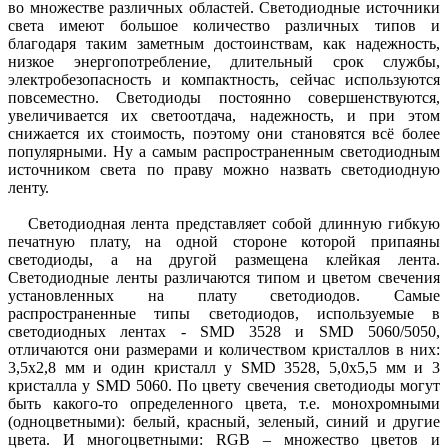
во множестве различных областей. Светодиодные источники
света имеют большое количество различных типов и
благодаря таким заметным достоинствам, как надежность,
низкое энергопотребление, длительный срок службы,
электробезопасность и компактность, сейчас используются
повсеместно. Светодиоды постоянно совершенствуются,
увеличивается их светоотдача, надежность, и при этом
снижается их стоимость, поэтому они становятся всё более
популярными. Ну а самым распространенным светодиодным
источником света по праву можно назвать светодиодную
ленту.
Светодиодная лента представляет собой длинную гибкую
печатную плату, на одной стороне которой припаяны
светодиоды, а на другой размещена клейкая лента.
Светодиодные ленты различаются типом и цветом свечения
установленных на плату светодиодов. Самые
распространенные типы светодиодов, используемые в
светодиодных лентах - SMD 3528 и SMD 5060/5050,
отличаются они размерами и количеством кристаллов в них:
3,5х2,8 мм и один кристалл у SMD 3528, 5,0х5,5 мм и 3
кристалла у SMD 5060. По цвету свечения светодиоды могут
быть какого-то определенного цвета, т.е. монохромными
(одноцветными): белый, красный, зеленый, синий и другие
цвета. И многоцветными: RGB – множество цветов и