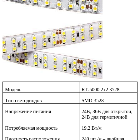
Модель
RT
-5000 2
x
2 3528
Тип светодиодов
SMD 3528
Напряжение питания
24В, 36В для открытой,
24В для герметичной
Потребляемая мощность
19,2 Вт/м
Плотность расположения
240 шт./м – двойная