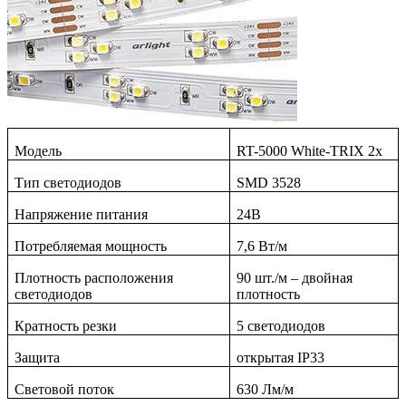
Модель
RT-5000 White-TRIX 2x
Тип светодиодов
SMD
3528
Напряжение питания
24
В
Потребляемая мощность
7
,6 Вт/м
Плотность расположения
9
0 шт./м
–
двойная
светодиодов
плотность
Кратность резки
5
светодиодов
Защита
открытая
IP33
Световой поток
630
Лм/м