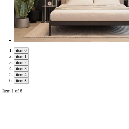
item 0
item 1
item 2
item 3
item 4
item 5
Item 1 of 6