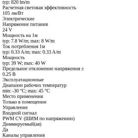
typ: 820 lm/m
Расчетная световая эффективность
105 лм/Вт
Электрические
Напряжение питания
24 V
Мощность на 1м
typ: 7.8 W/m; max: 8 W/m
Ток потребления 1м
typ: 0.33 A/m; max: 0.33 A/m
Мощность
typ: 39 W; max: 40 W
Предельное отклонение напряжения ±
0.25 В
Эксплуатационные
Диапазон рабочих температур
min: -30 °C; max: 45 °C
Место применения
Только в помещении
Управление
Входной сигнал
PWM СV (ШИМ по напряжению)
Диммируемый(ая)
Да
Каналы управления