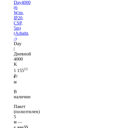
Day4000
(6
W/m,
IP20,
CSP,
5m)
(Arlight,
-)
Day
|
Дневной
4000
K
11
1 155
₽/
м
В
наличии
Пакет
(полиэтилен)
5
м —
55