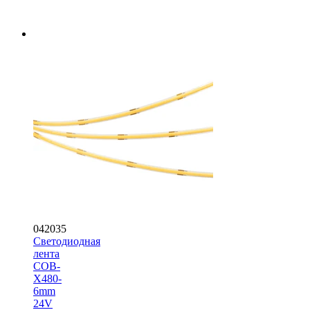
042035
Светодиодная
лента
COB-
X480-
6mm
24V