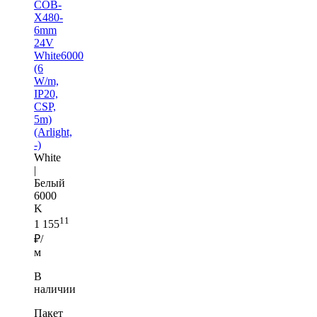
COB-
X480-
6mm
24V
White6000
(6
W/m,
IP20,
CSP,
5m)
(Arlight,
-)
White
|
Белый
6000
K
11
1 155
₽/
м
В
наличии
Пакет