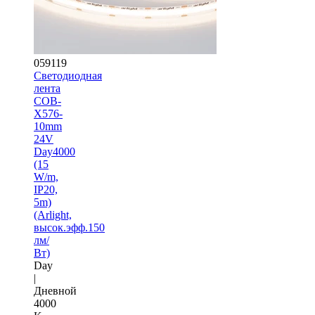
059119
Светодиодная
лента
COB-
X576-
10mm
24V
Day4000
(15
W/m,
IP20,
5m)
(Arlight,
высок.эфф.150
лм/
Вт)
Day
|
Дневной
4000