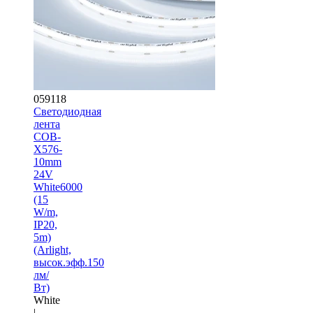
059118
Светодиодная
лента
COB-
X576-
10mm
24V
White6000
(15
W/m,
IP20,
5m)
(Arlight,
высок.эфф.150
лм/
Вт)
White
|