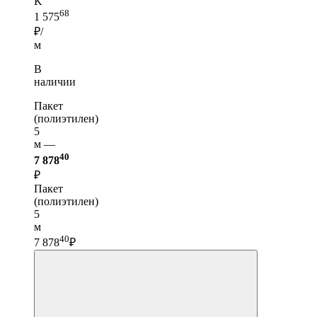
K
68
1 575
₽/
м
В
наличии
Пакет
(полиэтилен)
5
м —
40
7 878
₽
Пакет
(полиэтилен)
5
м
40
7 878
₽