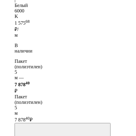
Белый
6000
K
68
1 575
₽/
м
В
наличии
Пакет
(полиэтилен)
5
м —
40
7 878
₽
Пакет
(полиэтилен)
5
м
40
7 878
₽