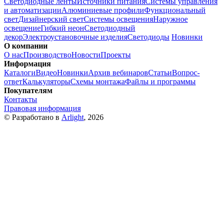
Светодиодные ленты
Источники питания
Системы управления
и автоматизации
Алюминиевые профили
Функциональный
свет
Дизайнерский свет
Системы освещения
Наружное
освещение
Гибкий неон
Светодиодный
декор
Электроустановочные изделия
Светодиоды
Новинки
О компании
О нас
Производство
Новости
Проекты
Информация
Каталоги
Видео
Новинки
Архив вебинаров
Статьи
Вопрос-
ответ
Калькуляторы
Схемы монтажа
Файлы и программы
Покупателям
Контакты
Правовая информация
© Разработано в
Arlight
, 2026