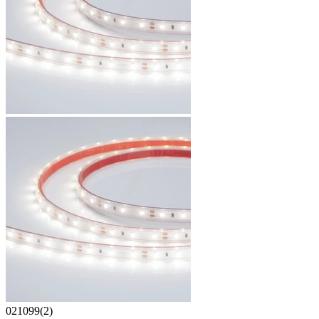
021099(2)