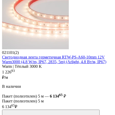
021101(2)
Светодиодная лента герметичная RTW-PS-A60-10mm 12V
Warm3000 (4.8 W/m, IP67, 2835, 5m) (Arlight, 4.8 Вт/м, IP67)
Warm | Тёплый 3000 K
93
1 226
₽/м
В наличии
65
Пакет (полиэтилен) 5 м —
6 134
₽
Пакет (полиэтилен) 5 м
65
6 134
₽