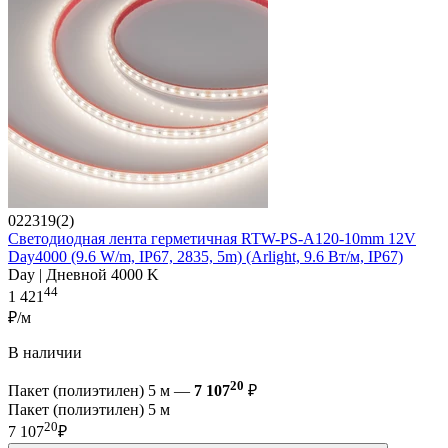
022319(2)
Светодиодная лента герметичная RTW-PS-A120-10mm 12V
Day4000 (9.6 W/m, IP67, 2835, 5m) (Arlight, 9.6 Вт/м, IP67)
Day | Дневной 4000 K
44
1 421
₽/м
В наличии
20
Пакет (полиэтилен) 5 м —
7 107
₽
Пакет (полиэтилен) 5 м
20
7 107
₽