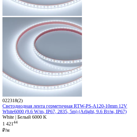
022318(2)
Светодиодная лента герметичная RTW-PS-A120-10mm 12V
White6000 (9.6 W/m, IP67, 2835, 5m) (Arlight, 9.6 Вт/м, IP67)
White | Белый 6000 K
44
1 421
₽/м