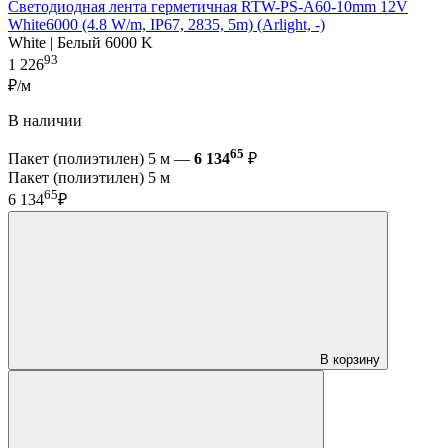
Светодиодная лента герметичная RTW-PS-A60-10mm 12V
White6000 (4.8 W/m, IP67, 2835, 5m) (Arlight, -)
White | Белый 6000 K
93
1 226
₽/м
В наличии
65
Пакет (полиэтилен) 5 м —
6 134
₽
Пакет (полиэтилен) 5 м
65
6 134
₽
В корзину