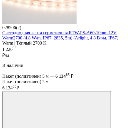
028506(2)
Светодиодная лента герметичная RTW-PS-A60-10mm 12V
Warm2700 (4.8 W/m, IP67, 2835, 5m) (Arlight, 4.8 Вт/м, IP67)
Warm | Тёплый 2700 K
93
1 226
₽/м
В наличии
65
Пакет (полиэтилен) 5 м —
6 134
₽
Пакет (полиэтилен) 5 м
65
6 134
₽