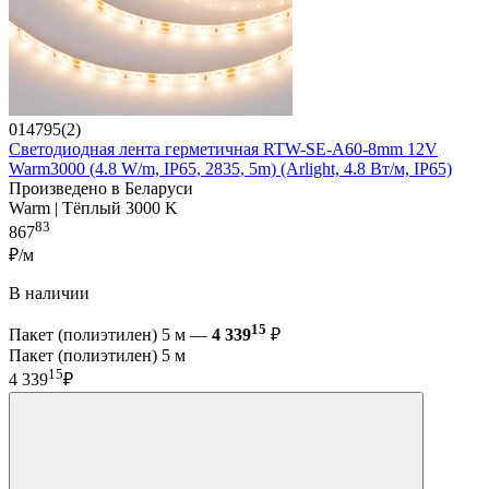
014795(2)
Светодиодная лента герметичная RTW-SE-A60-8mm 12V
Warm3000 (4.8 W/m, IP65, 2835, 5m) (Arlight, 4.8 Вт/м, IP65)
Произведено в Беларуси
Warm | Тёплый 3000 K
83
867
₽/м
В наличии
15
Пакет (полиэтилен) 5 м —
4 339
₽
Пакет (полиэтилен) 5 м
15
4 339
₽