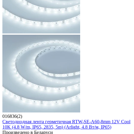
016836(2)
Светодиодная лента герметичная RTW-SE-A60-8mm 12V Cool
10K (4.8 W/m, IP65, 2835, 5m) (Arlight, 4.8 Вт/м, IP65)
Произведено в Беларуси