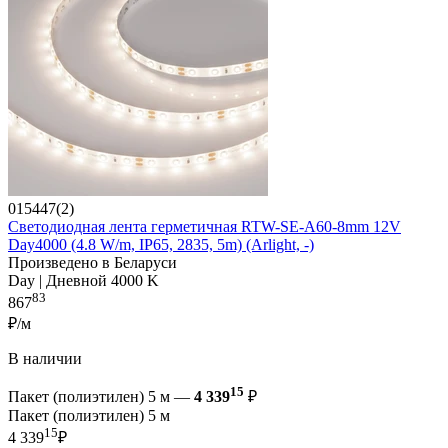
015447(2)
Светодиодная лента герметичная RTW-SE-A60-8mm 12V
Day4000 (4.8 W/m, IP65, 2835, 5m) (Arlight, -)
Произведено в Беларуси
Day | Дневной 4000 K
83
867
₽/м
В наличии
15
Пакет (полиэтилен) 5 м —
4 339
₽
Пакет (полиэтилен) 5 м
15
4 339
₽