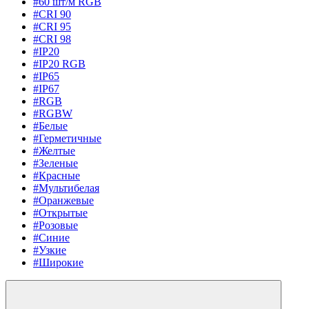
#60 шт/м RGB
#CRI 90
#CRI 95
#CRI 98
#IP20
#IP20 RGB
#IP65
#IP67
#RGB
#RGBW
#Белые
#Герметичные
#Желтые
#Зеленые
#Красные
#Мультибелая
#Оранжевые
#Открытые
#Розовые
#Синие
#Узкие
#Широкие