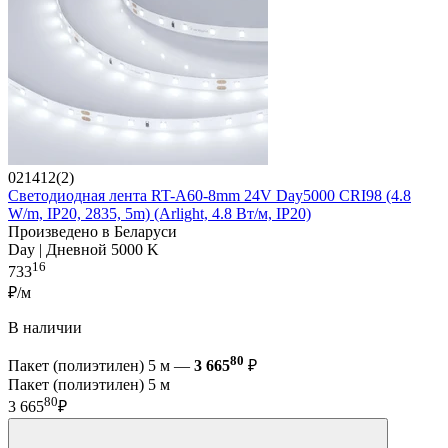
021412(2)
Светодиодная лента RT-A60-8mm 24V Day5000 CRI98 (4.8
W/m, IP20, 2835, 5m) (Arlight, 4.8 Вт/м, IP20)
Произведено в Беларуси
Day | Дневной 5000 K
16
733
₽/м
В наличии
80
Пакет (полиэтилен) 5 м —
3 665
₽
Пакет (полиэтилен) 5 м
80
3 665
₽