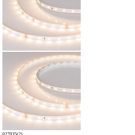
027935(2)