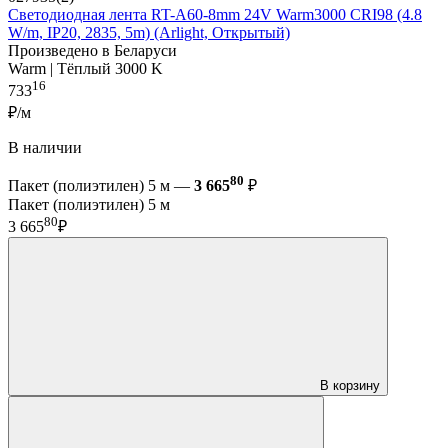
Светодиодная лента RT-A60-8mm 24V Warm3000 CRI98 (4.8
W/m, IP20, 2835, 5m) (Arlight, Открытый)
Произведено в Беларуси
Warm | Тёплый 3000 K
16
733
₽/м
В наличии
80
Пакет (полиэтилен) 5 м —
3 665
₽
Пакет (полиэтилен) 5 м
80
3 665
₽
В корзину