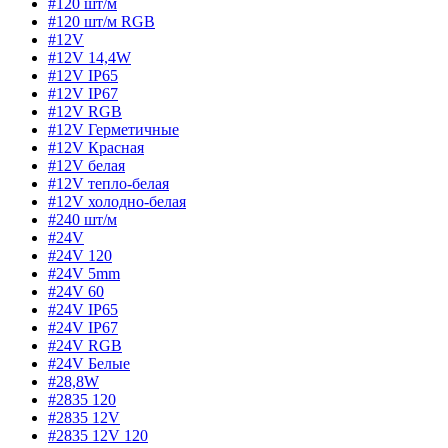
#120 шт/м
#120 шт/м RGB
#12V
#12V 14,4W
#12V IP65
#12V IP67
#12V RGB
#12V Герметичные
#12V Красная
#12V белая
#12V тепло-белая
#12V холодно-белая
#240 шт/м
#24V
#24V 120
#24V 5mm
#24V 60
#24V IP65
#24V IP67
#24V RGB
#24V Белые
#28,8W
#2835 120
#2835 12V
#2835 12V 120