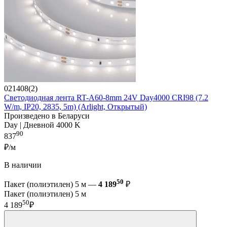
021408(2)
Светодиодная лента RT-A60-8mm 24V Day4000 CRI98 (7.2
W/m, IP20, 2835, 5m) (Arlight, Открытый)
Произведено в Беларуси
Day | Дневной 4000 K
90
837
₽/м
В наличии
50
Пакет (полиэтилен) 5 м —
4 189
₽
Пакет (полиэтилен) 5 м
50
4 189
₽