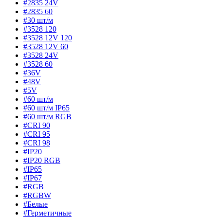
#2835 24V
#2835 60
#30 шт/м
#3528 120
#3528 12V 120
#3528 12V 60
#3528 24V
#3528 60
#36V
#48V
#5V
#60 шт/м
#60 шт/м IP65
#60 шт/м RGB
#CRI 90
#CRI 95
#CRI 98
#IP20
#IP20 RGB
#IP65
#IP67
#RGB
#RGBW
#Белые
#Герметичные