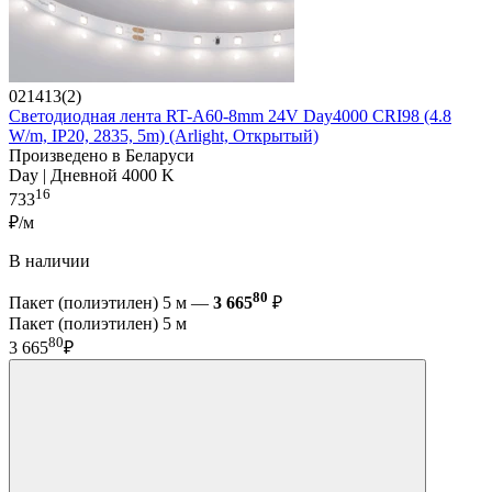
021413(2)
Светодиодная лента RT-A60-8mm 24V Day4000 CRI98 (4.8
W/m, IP20, 2835, 5m) (Arlight, Открытый)
Произведено в Беларуси
Day | Дневной 4000 K
16
733
₽/м
В наличии
80
Пакет (полиэтилен) 5 м —
3 665
₽
Пакет (полиэтилен) 5 м
80
3 665
₽