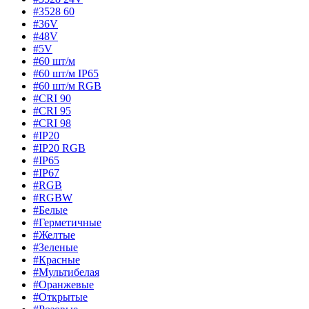
#3528 60
#36V
#48V
#5V
#60 шт/м
#60 шт/м IP65
#60 шт/м RGB
#CRI 90
#CRI 95
#CRI 98
#IP20
#IP20 RGB
#IP65
#IP67
#RGB
#RGBW
#Белые
#Герметичные
#Желтые
#Зеленые
#Красные
#Мультибелая
#Оранжевые
#Открытые