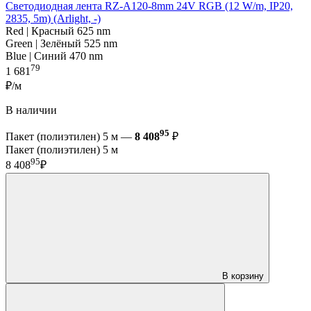
Светодиодная лента RZ-A120-8mm 24V RGB (12 W/m, IP20,
2835, 5m) (Arlight, -)
Red | Красный 625 nm
Green | Зелёный 525 nm
Blue | Синий 470 nm
79
1 681
₽/м
В наличии
95
Пакет (полиэтилен) 5 м —
8 408
₽
Пакет (полиэтилен) 5 м
95
8 408
₽
В корзину