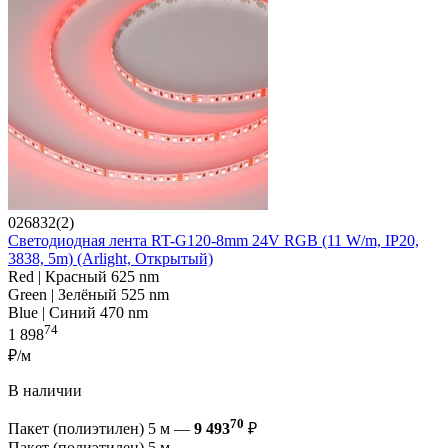
026832(2)
Светодиодная лента RT-G120-8mm 24V RGB (11 W/m, IP20,
3838, 5m) (Arlight, Открытый)
Red | Красный 625 nm
Green | Зелёный 525 nm
Blue | Синий 470 nm
74
1 898
₽/м
В наличии
70
Пакет (полиэтилен) 5 м —
9 493
₽
Пакет (полиэтилен) 5 м