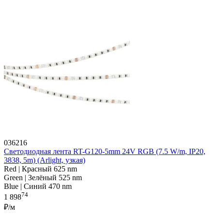
036216
Светодиодная лента RT-G120-5mm 24V RGB (7.5 W/m, IP20,
3838, 5m) (Arlight, узкая)
Red | Красный 625 nm
Green | Зелёный 525 nm
Blue | Синий 470 nm
74
1 898
₽/м