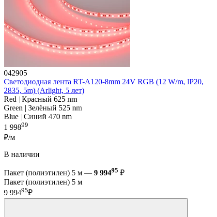
042905
Светодиодная лента RT-A120-8mm 24V RGB (12 W/m, IP20,
2835, 5m) (Arlight, 5 лет)
Red | Красный 625 nm
Green | Зелёный 525 nm
Blue | Синий 470 nm
99
1 998
₽/м
В наличии
95
Пакет (полиэтилен) 5 м —
9 994
₽
Пакет (полиэтилен) 5 м
95
9 994
₽