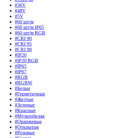
#36V
#48V
#5V
#60 шт/м
#60 шт/м IP65
#60 шт/м RGB
#CRI 90
#CRI 95
#CRI 98
#IP20
#IP20 RGB
#IP65
#IP67
#RGB
#RGBW
#Белые
#Герметичные
#Желтые
#Зеленые
#Красные
#Мультибелая
#Оранжевые
#Открытые
#Розовые