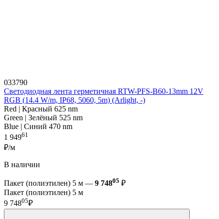
033790
Светодиодная лента герметичная RTW-PFS-B60-13mm 12V
RGB (14.4 W/m, IP68, 5060, 5m) (Arlight, -)
Red | Красный 625 nm
Green | Зелёный 525 nm
Blue | Синий 470 nm
61
1 949
₽/м
В наличии
05
Пакет (полиэтилен) 5 м —
9 748
₽
Пакет (полиэтилен) 5 м
05
9 748
₽