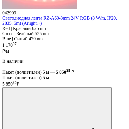
042909
Светодиодная лента RZ-A60-8mm 24V RGB (8 W/m, IP20,
2835, 5m) (Arlight, -)
Red | Красный 625 nm
Green | Зелёный 525 nm
Blue | Синий 470 nm
07
1 170
₽/м
В наличии
35
Пакет (полиэтилен) 5 м —
5 850
₽
Пакет (полиэтилен) 5 м
35
5 850
₽