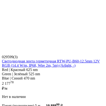
029599(3)
Светодиодная лента герметичная RTW-PU-B60-12.5mm 12V
RGB (14.4 W/m, IP68, Wire 2m, 5m) (Arlight, -)
Red | Красный 625 nm
Green | Зелёный 525 nm
Blue | Синий 470 nm
78
2 177
₽/м
Нет в наличии
90
Пакет (полиэтилен) 5 м —
10 888
₽