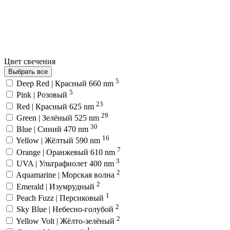
Цвет свечения
Выбрать все
5
Deep Red | Красный 660 nm
5
Pink | Розовый
23
Red | Красный 625 nm
29
Green | Зелёный 525 nm
30
Blue | Синий 470 nm
16
Yellow | Жёлтый 590 nm
7
Orange | Оранжевый 610 nm
3
UVA | Ультрафиолет 400 nm
2
Aquamarine | Морская волна
2
Emerald | Изумрудный
1
Peach Fuzz | Персиковый
2
Sky Blue | Небесно-голубой
2
Yellow Volt | Жёлто-зелёный
1