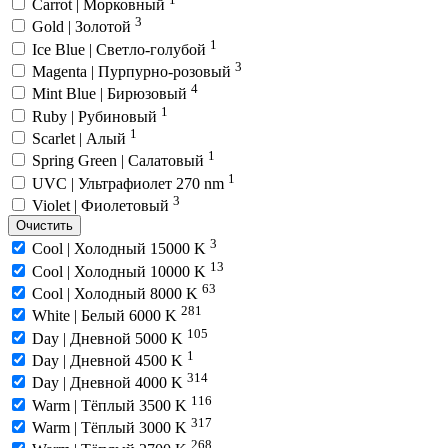
Carrot | Морковный
3
Gold | Золотой
1
Ice Blue | Светло-голубой
3
Magenta | Пурпурно-розовый
4
Mint Blue | Бирюзовый
1
Ruby | Рубиновый
1
Scarlet | Алый
1
Spring Green | Салатовый
1
UVC | Ультрафиолет 270 nm
3
Violet | Фиолетовый
Очистить
3
Cool | Холодный 15000 K
13
Cool | Холодный 10000 K
63
Cool | Холодный 8000 K
281
White | Белый 6000 K
105
Day | Дневной 5000 K
1
Day | Дневной 4500 K
314
Day | Дневной 4000 K
116
Warm | Тёплый 3500 K
317
Warm | Тёплый 3000 K
268