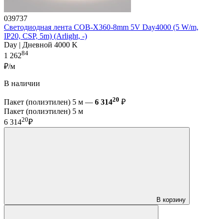
039737
Светодиодная лента COB-X360-8mm 5V Day4000 (5 W/m,
IP20, CSP, 5m) (Arlight, -)
Day | Дневной 4000 K
84
1 262
₽/м
В наличии
20
Пакет (полиэтилен) 5 м —
6 314
₽
Пакет (полиэтилен) 5 м
20
6 314
₽
В корзину