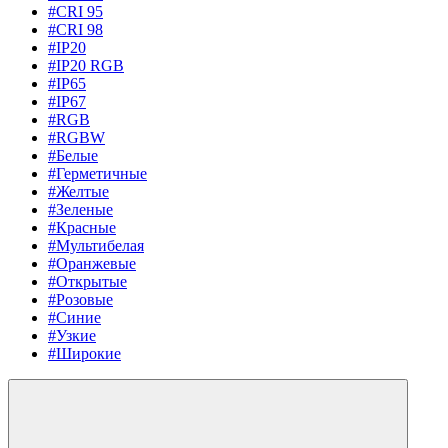
#CRI 95
#CRI 98
#IP20
#IP20 RGB
#IP65
#IP67
#RGB
#RGBW
#Белые
#Герметичные
#Желтые
#Зеленые
#Красные
#Мультибелая
#Оранжевые
#Открытые
#Розовые
#Синие
#Узкие
#Широкие