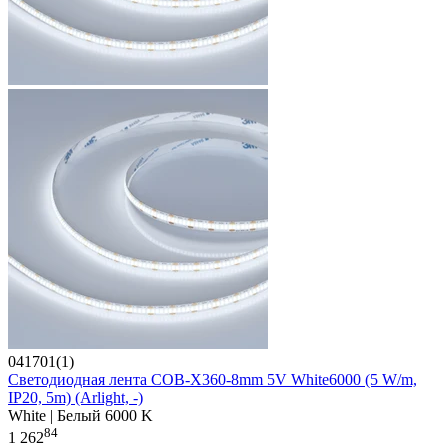
041701(1)
Светодиодная лента COB-X360-8mm 5V White6000 (5 W/m,
IP20, 5m) (Arlight, -)
White | Белый 6000 K
84
1 262