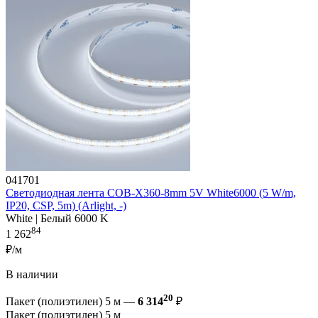
041701
Светодиодная лента COB-X360-8mm 5V White6000 (5 W/m,
IP20, CSP, 5m) (Arlight, -)
White | Белый 6000 K
84
1 262
₽/м
В наличии
20
Пакет (полиэтилен) 5 м —
6 314
₽
Пакет (полиэтилен) 5 м