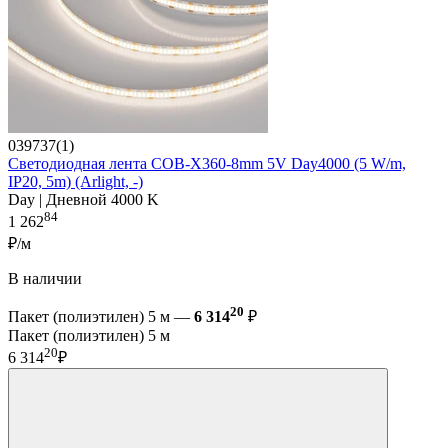
039737(1)
Светодиодная лента COB-X360-8mm 5V Day4000 (5 W/m,
IP20, 5m) (Arlight, -)
Day | Дневной 4000 K
84
1 262
₽/м
В наличии
20
Пакет (полиэтилен) 5 м —
6 314
₽
Пакет (полиэтилен) 5 м
20
6 314
₽