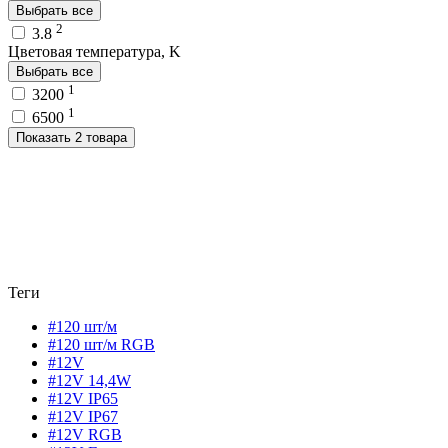
Выбрать все
2
3.8
Цветовая температура, K
Выбрать все
1
3200
1
6500
Показать 2 товара
Теги
#120 шт/м
#120 шт/м RGB
#12V
#12V 14,4W
#12V IP65
#12V IP67
#12V RGB