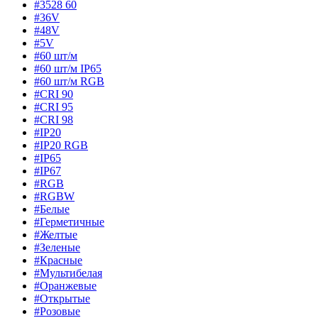
#3528 60
#36V
#48V
#5V
#60 шт/м
#60 шт/м IP65
#60 шт/м RGB
#CRI 90
#CRI 95
#CRI 98
#IP20
#IP20 RGB
#IP65
#IP67
#RGB
#RGBW
#Белые
#Герметичные
#Желтые
#Зеленые
#Красные
#Мультибелая
#Оранжевые
#Открытые
#Розовые