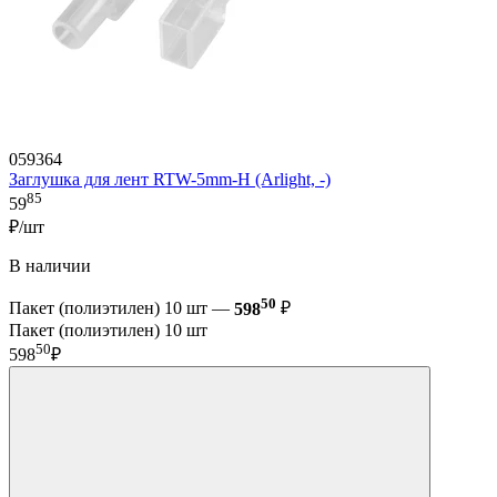
059364
Заглушка для лент RTW-5mm-H (Arlight, -)
85
59
₽/шт
В наличии
50
Пакет (полиэтилен) 10 шт —
598
₽
Пакет (полиэтилен) 10 шт
50
598
₽