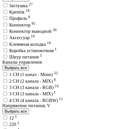
27
Заглушка
18
Крепёж
8
Профиль
91
Коннектор
36
Коннектор выводной
10
Аксессуар
16
Клеммная колодка
1
Коробка установочная
3
Шнур питания
Каналы управления
Выбрать все
52
1 CH (1 канал - Mono)
6
2 CH (2 канала - MIX)
16
3 CH (3 канала - RGB)
1
3 CH (3 канала - MIX)
11
4 CH (4 канала - RGBW)
Напряжение питания, V
Выбрать все
1
12
1
220