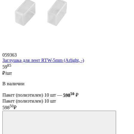
059363
Заглушка для лент RTW-5mm (Arlight, -)
85
59
₽/шт
В наличии
50
Пакет (полиэтилен) 10 шт —
598
₽
Пакет (полиэтилен) 10 шт
50
598
₽