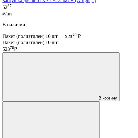
Заглушка для лент VELA-2.5x6-H (Arlight, -)
37
52
₽/шт
В наличии
70
Пакет (полиэтилен) 10 шт —
523
₽
Пакет (полиэтилен) 10 шт
70
523
₽
В корзину