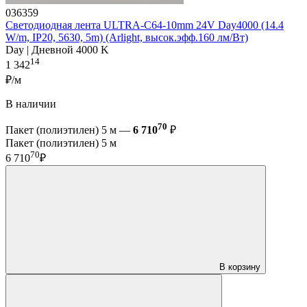
036359
Светодиодная лента ULTRA-C64-10mm 24V Day4000 (14.4
W/m, IP20, 5630, 5m) (Arlight, высок.эфф.160 лм/Вт)
Day | Дневной 4000 K
14
1 342
₽/м
В наличии
70
Пакет (полиэтилен) 5 м —
6 710
₽
Пакет (полиэтилен) 5 м
70
6 710
₽
В корзину