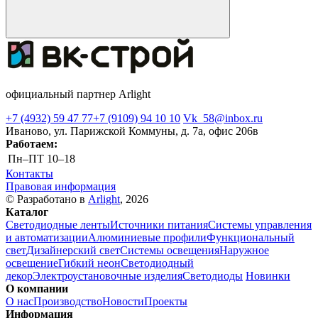
официальный партнер Arlight
+7 (4932) 59 47 77
+7 (9109) 94 10 10
Vk_58@inbox.ru
Иваново, ул. Парижской Коммуны, д. 7а, офис 206в
Работаем:
Пн–ПТ
10–18
Контакты
Правовая информация
© Разработано в
Arlight
, 2026
Каталог
Светодиодные ленты
Источники питания
Системы управления
и автоматизации
Алюминиевые профили
Функциональный
свет
Дизайнерский свет
Системы освещения
Наружное
освещение
Гибкий неон
Светодиодный
декор
Электроустановочные изделия
Светодиоды
Новинки
О компании
О нас
Производство
Новости
Проекты
Информация