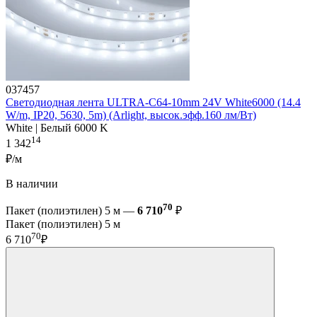
037457
Светодиодная лента ULTRA-C64-10mm 24V White6000 (14.4
W/m, IP20, 5630, 5m) (Arlight, высок.эфф.160 лм/Вт)
White | Белый 6000 K
14
1 342
₽/м
В наличии
70
Пакет (полиэтилен) 5 м —
6 710
₽
Пакет (полиэтилен) 5 м
70
6 710
₽