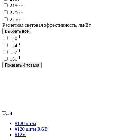
1
2150
1
2200
1
2250
Расчетная световая эффективность, лм/Вт
Выбрать все
1
150
1
154
1
157
1
161
Показать 4 товара
Теги
#120 шт/м
#120 шт/м RGB
#12V