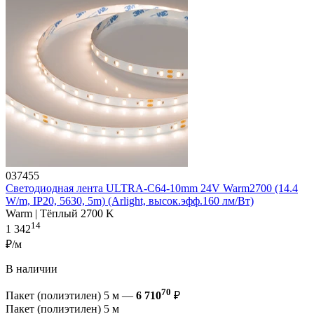
037455
Светодиодная лента ULTRA-C64-10mm 24V Warm2700 (14.4
W/m, IP20, 5630, 5m) (Arlight, высок.эфф.160 лм/Вт)
Warm | Тёплый 2700 K
14
1 342
₽/м
В наличии
70
Пакет (полиэтилен) 5 м —
6 710
₽
Пакет (полиэтилен) 5 м