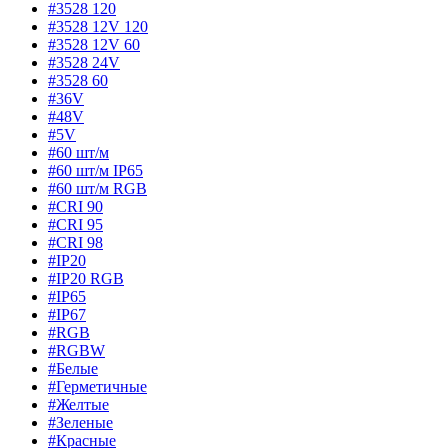
#3528 120
#3528 12V 120
#3528 12V 60
#3528 24V
#3528 60
#36V
#48V
#5V
#60 шт/м
#60 шт/м IP65
#60 шт/м RGB
#CRI 90
#CRI 95
#CRI 98
#IP20
#IP20 RGB
#IP65
#IP67
#RGB
#RGBW
#Белые
#Герметичные
#Желтые
#Зеленые
#Красные