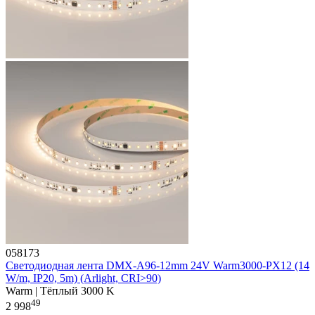
058173
Светодиодная лента DMX-A96-12mm 24V Warm3000-PX12 (14
W/m, IP20, 5m) (Arlight, CRI>90)
Warm | Тёплый 3000 K
49
2 998