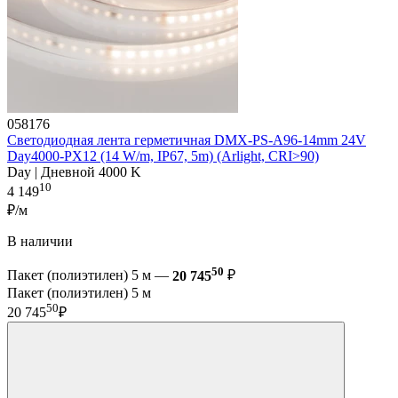
058176
Светодиодная лента герметичная DMX-PS-A96-14mm 24V
Day4000-PX12 (14 W/m, IP67, 5m) (Arlight, CRI>90)
Day | Дневной 4000 K
10
4 149
₽/м
В наличии
50
Пакет (полиэтилен) 5 м —
20 745
₽
Пакет (полиэтилен) 5 м
50
20 745
₽