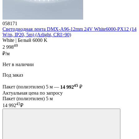
058171
Светодиодная лента DMX-A96-12mm 24V White6000-PX12 (14
W/m, IP20, 5m) (Arlight, CRI>90)
White | Белый 6000 K
49
2 998
₽/м
Нет в наличии
Под заказ
45
Пакет (полиэтилен) 5 м —
14 992
₽
Актуальная цена по запросу
Пакет (полиэтилен) 5 м
45
14 992
₽