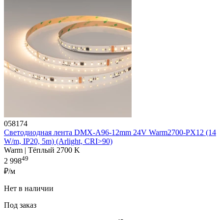
058174
Светодиодная лента DMX-A96-12mm 24V Warm2700-PX12 (14
W/m, IP20, 5m) (Arlight, CRI>90)
Warm | Тёплый 2700 K
49
2 998
₽/м
Нет в наличии
Под заказ