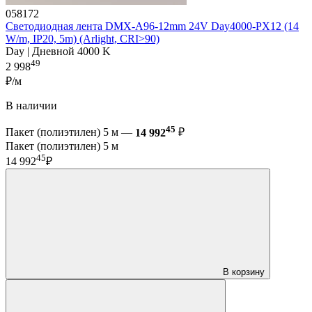
058172
Светодиодная лента DMX-A96-12mm 24V Day4000-PX12 (14
W/m, IP20, 5m) (Arlight, CRI>90)
Day | Дневной 4000 K
49
2 998
₽/м
В наличии
45
Пакет (полиэтилен) 5 м —
14 992
₽
Пакет (полиэтилен) 5 м
45
14 992
₽
В корзину