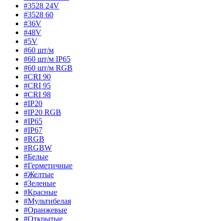
#3528 24V
#3528 60
#36V
#48V
#5V
#60 шт/м
#60 шт/м IP65
#60 шт/м RGB
#CRI 90
#CRI 95
#CRI 98
#IP20
#IP20 RGB
#IP65
#IP67
#RGB
#RGBW
#Белые
#Герметичные
#Желтые
#Зеленые
#Красные
#Мультибелая
#Оранжевые
#Открытые