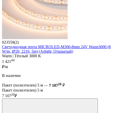
023559(2)
Светодиодная лента MICROLED-M300-8mm 24V Warm3000 (8
W/m, IP20, 2216, 5m) (Arlight, Открытый)
Warm | Тёплый 3000 K
44
1 421
₽/м
В наличии
20
Пакет (полиэтилен) 5 м —
7 107
₽
Пакет (полиэтилен) 5 м
20
7 107
₽