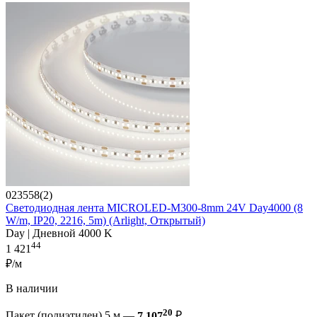
023558(2)
Светодиодная лента MICROLED-M300-8mm 24V Day4000 (8
W/m, IP20, 2216, 5m) (Arlight, Открытый)
Day | Дневной 4000 K
44
1 421
₽/м
В наличии
20
Пакет (полиэтилен) 5 м —
7 107
₽