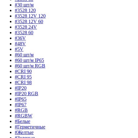
#30 шт/м
#3528 120
#3528 12V 120
#3528 12V 60
#3528 24V
#3528 60
#36V
#48V
#5V
#60 шт/м
#60 шт/м IP65
#60 шт/м RGB
#CRI 90
#CRI 95
#CRI 98
#IP20
#IP20 RGB
#IP65
#IP67
#RGB
#RGBW
#Белые
#Герметичные
#Желтые
#Зеленые