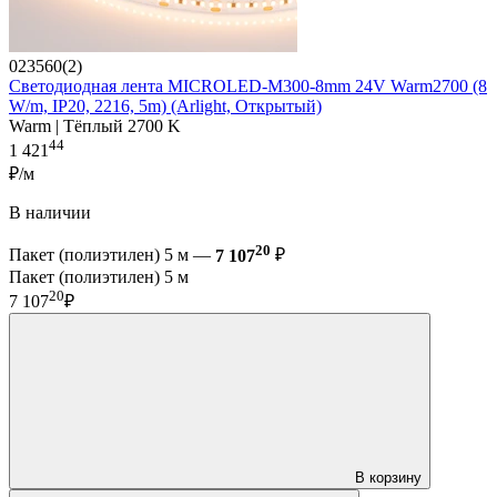
023560(2)
Светодиодная лента MICROLED-M300-8mm 24V Warm2700 (8
W/m, IP20, 2216, 5m) (Arlight, Открытый)
Warm | Тёплый 2700 K
44
1 421
₽/м
В наличии
20
Пакет (полиэтилен) 5 м —
7 107
₽
Пакет (полиэтилен) 5 м
20
7 107
₽
В корзину