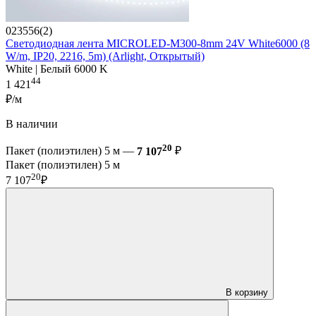
023556(2)
Светодиодная лента MICROLED-M300-8mm 24V White6000 (8
W/m, IP20, 2216, 5m) (Arlight, Открытый)
White | Белый 6000 K
44
1 421
₽/м
В наличии
20
Пакет (полиэтилен) 5 м —
7 107
₽
Пакет (полиэтилен) 5 м
20
7 107
₽
В корзину