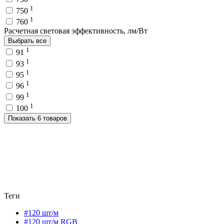
1
750
1
760
Расчетная световая эффективность, лм/Вт
Выбрать все
1
91
1
93
1
95
1
96
1
99
1
100
Показать 6 товаров
Теги
#120 шт/м
#120 шт/м RGB