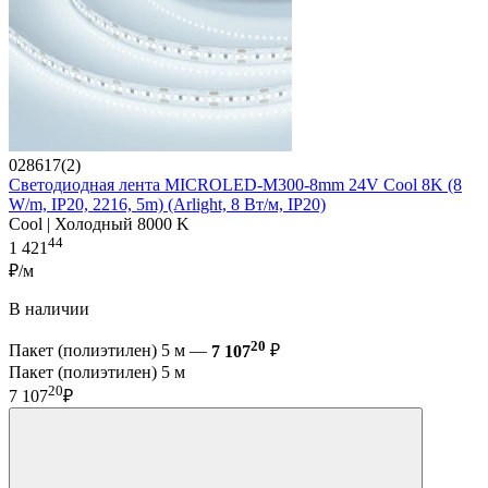
028617(2)
Светодиодная лента MICROLED-M300-8mm 24V Cool 8K (8
W/m, IP20, 2216, 5m) (Arlight, 8 Вт/м, IP20)
Cool | Холодный 8000 K
44
1 421
₽/м
В наличии
20
Пакет (полиэтилен) 5 м —
7 107
₽
Пакет (полиэтилен) 5 м
20
7 107
₽