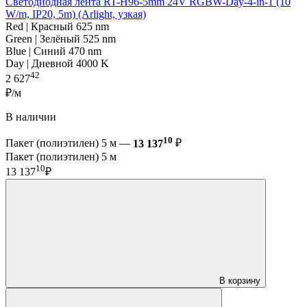
Светодиодная лента RT-H96-5mm 24V RGBW-Day-4-in-1 (10
W/m, IP20, 5m) (Arlight, узкая)
Red | Красный 625 nm
Green | Зелёный 525 nm
Blue | Синий 470 nm
Day | Дневной 4000 K
42
2 627
₽/м
В наличии
10
Пакет (полиэтилен) 5 м —
13 137
₽
Пакет (полиэтилен) 5 м
10
13 137
₽
В корзину