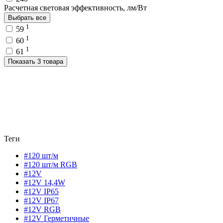
Расчетная световая эффективность, лм/Вт
Выбрать все
1
59
1
60
1
61
Показать 3 товара
Теги
#120 шт/м
#120 шт/м RGB
#12V
#12V 14,4W
#12V IP65
#12V IP67
#12V RGB
#12V Герметичные