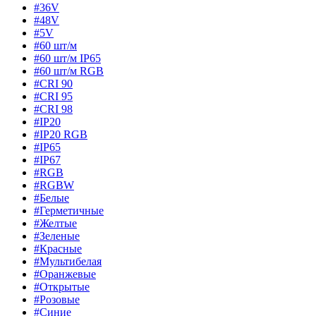
#36V
#48V
#5V
#60 шт/м
#60 шт/м IP65
#60 шт/м RGB
#CRI 90
#CRI 95
#CRI 98
#IP20
#IP20 RGB
#IP65
#IP67
#RGB
#RGBW
#Белые
#Герметичные
#Желтые
#Зеленые
#Красные
#Мультибелая
#Оранжевые
#Открытые
#Розовые
#Синие