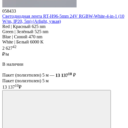
058433
Светодиодная лента RT-H96-5mm 24V RGBW-White-4-in-1 (10
W/m, IP20, 5m) (Arlight, узкая)
Red | Красный 625 nm
Green | Зелёный 525 nm
Blue | Синий 470 nm
White | Белый 6000 K
42
2 627
₽/м
В наличии
10
Пакет (полиэтилен) 5 м —
13 137
₽
Пакет (полиэтилен) 5 м
10
13 137
₽