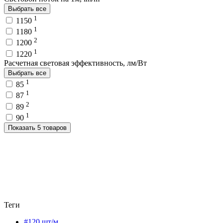
Выбрать все
1
1150
1
1180
2
1200
1
1220
Расчетная световая эффективность, лм/Вт
Выбрать все
1
85
1
87
2
89
1
90
Показать 5 товаров
Теги
#120 шт/м