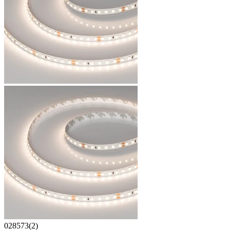
028573(2)