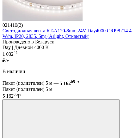
021410(2)
Светодиодная лента RT-A120-8mm 24V Day4000 CRI98 (14.4
W/m, IP20, 2835, 5m) (Arlight, Открытый)
Произведено в Беларуси
Day | Дневной 4000 K
41
1 032
₽/м
В наличии
05
Пакет (полиэтилен) 5 м —
5 162
₽
Пакет (полиэтилен) 5 м
05
5 162
₽