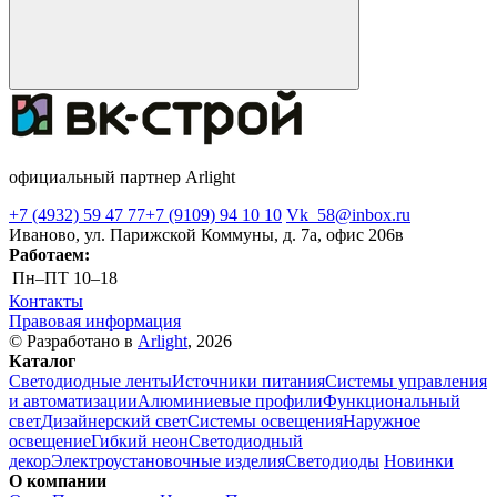
официальный партнер Arlight
+7 (4932) 59 47 77
+7 (9109) 94 10 10
Vk_58@inbox.ru
Иваново, ул. Парижской Коммуны, д. 7а, офис 206в
Работаем:
Пн–ПТ
10–18
Контакты
Правовая информация
© Разработано в
Arlight
, 2026
Каталог
Светодиодные ленты
Источники питания
Системы управления
и автоматизации
Алюминиевые профили
Функциональный
свет
Дизайнерский свет
Системы освещения
Наружное
освещение
Гибкий неон
Светодиодный
декор
Электроустановочные изделия
Светодиоды
Новинки
О компании