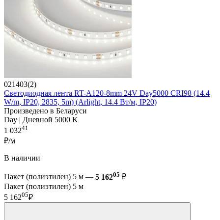
021403(2)
Светодиодная лента RT-A120-8mm 24V Day5000 CRI98 (14.4
W/m, IP20, 2835, 5m) (Arlight, 14.4 Вт/м, IP20)
Произведено в Беларуси
Day | Дневной 5000 K
41
1 032
₽/м
В наличии
05
Пакет (полиэтилен) 5 м —
5 162
₽
Пакет (полиэтилен) 5 м
05
5 162
₽