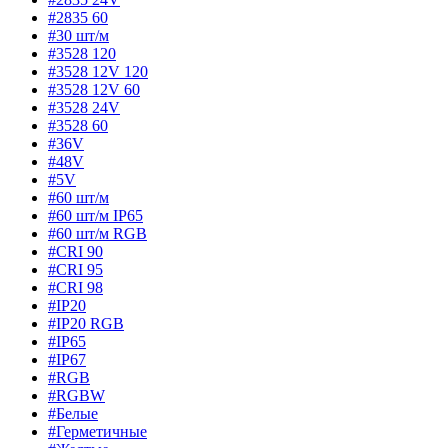
#2835 60
#30 шт/м
#3528 120
#3528 12V 120
#3528 12V 60
#3528 24V
#3528 60
#36V
#48V
#5V
#60 шт/м
#60 шт/м IP65
#60 шт/м RGB
#CRI 90
#CRI 95
#CRI 98
#IP20
#IP20 RGB
#IP65
#IP67
#RGB
#RGBW
#Белые
#Герметичные