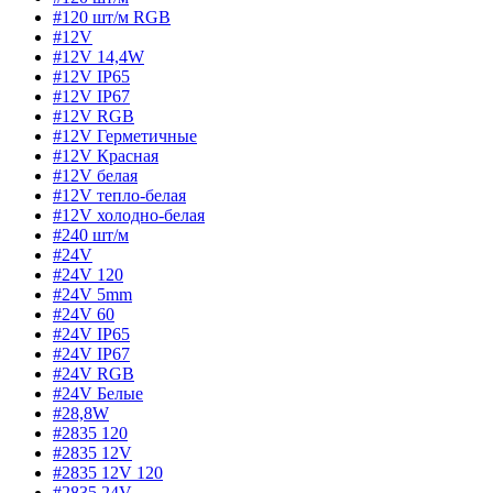
#120 шт/м RGB
#12V
#12V 14,4W
#12V IP65
#12V IP67
#12V RGB
#12V Герметичные
#12V Красная
#12V белая
#12V тепло-белая
#12V холодно-белая
#240 шт/м
#24V
#24V 120
#24V 5mm
#24V 60
#24V IP65
#24V IP67
#24V RGB
#24V Белые
#28,8W
#2835 120
#2835 12V
#2835 12V 120
#2835 24V