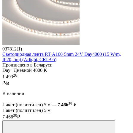
037812(1)
Светодиодная лента RT-A160-5mm 24V Day4000 (15 W/m,
IP20, 5m) (Arlight, CRI>95)
Произведено в Беларуси
Day | Дневной 4000 K
26
1 493
₽/м
В наличии
30
Пакет (полиэтилен) 5 м —
7 466
₽
Пакет (полиэтилен) 5 м
30
7 466
₽