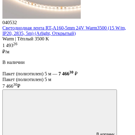
040532
Светодиодная лента RT-A160-5mm 24V Warm3500 (15 W/m,
IP20, 2835, 5m) (Arlight, Открытый)
Warm | Тёплый 3500 K
26
1 493
₽/м
В наличии
30
Пакет (полиэтилен) 5 м —
7 466
₽
Пакет (полиэтилен) 5 м
30
7 466
₽
В корзину