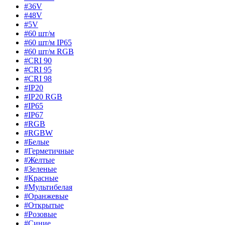
#36V
#48V
#5V
#60 шт/м
#60 шт/м IP65
#60 шт/м RGB
#CRI 90
#CRI 95
#CRI 98
#IP20
#IP20 RGB
#IP65
#IP67
#RGB
#RGBW
#Белые
#Герметичные
#Желтые
#Зеленые
#Красные
#Мультибелая
#Оранжевые
#Открытые
#Розовые
#Синие