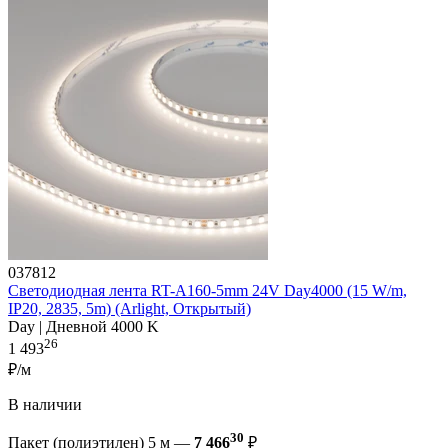
037812
Светодиодная лента RT-A160-5mm 24V Day4000 (15 W/m,
IP20, 2835, 5m) (Arlight, Открытый)
Day | Дневной 4000 K
26
1 493
₽/м
В наличии
30
Пакет (полиэтилен) 5 м —
7 466
₽