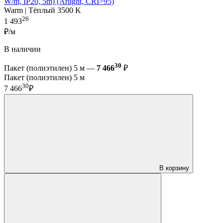
W/m, IP20, 5m) (Arlight, CRI>95)
Warm | Тёплый 3500 K
26
1 493
₽/м
В наличии
30
Пакет (полиэтилен) 5 м —
7 466
₽
Пакет (полиэтилен) 5 м
30
7 466
₽
В корзину