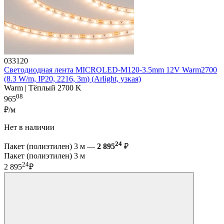
033120
Светодиодная лента MICROLED-M120-3.5mm 12V Warm2700
(8.3 W/m, IP20, 2216, 3m) (Arlight, узкая)
Warm | Тёплый 2700 K
08
965
₽/м
Нет в наличии
24
Пакет (полиэтилен) 3 м —
2 895
₽
Пакет (полиэтилен) 3 м
24
2 895
₽