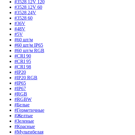
#3528 12V 120
#3528 12V 60
#3528 24V
#3528 60
#36V
#48V
#5V
#60 шт/м
#60 шт/м IP65
#60 шт/м RGB
#CRI 90
#CRI 95
#CRI 98
#IP20
#IP20 RGB
#IP65
#IP67
#RGB
#RGBW
#Белые
#Герметичные
#Желтые
#Зеленые
#Красные
#Мультибелая