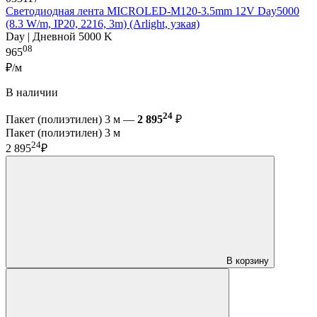
Светодиодная лента MICROLED-M120-3.5mm 12V Day5000
(8.3 W/m, IP20, 2216, 3m) (Arlight, узкая)
Day | Дневной 5000 K
08
965
₽/м
В наличии
24
Пакет (полиэтилен) 3 м —
2 895
₽
Пакет (полиэтилен) 3 м
24
2 895
₽
В корзину