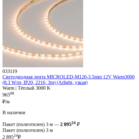
033119
Светодиодная лента MICROLED-M120-3.5mm 12V Warm3000
(8.3 W/m, IP20, 2216, 3m) (Arlight, узкая)
Warm | Тёплый 3000 K
08
965
₽/м
В наличии
24
Пакет (полиэтилен) 3 м —
2 895
₽
Пакет (полиэтилен) 3 м
24
2 895
₽