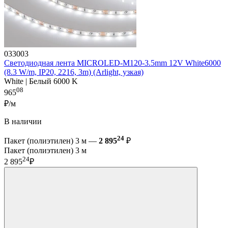
033003
Светодиодная лента MICROLED-M120-3.5mm 12V White6000
(8.3 W/m, IP20, 2216, 3m) (Arlight, узкая)
White | Белый 6000 K
08
965
₽/м
В наличии
24
Пакет (полиэтилен) 3 м —
2 895
₽
Пакет (полиэтилен) 3 м
24
2 895
₽