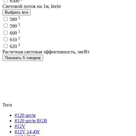
6500
Световой поток на 1м, lm/m
Выбрать все
1
580
1
590
1
600
1
610
1
620
Расчетная световая эффективность, лм/Вт
Показать 5 товаров
Теги
#120 шт/м
#120 шт/м RGB
#12V
#12V 14,4W