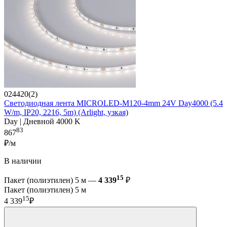
024420(2)
Светодиодная лента MICROLED-M120-4mm 24V Day4000 (5.4
W/m, IP20, 2216, 5m) (Arlight, узкая)
Day | Дневной 4000 K
83
867
₽/м
В наличии
15
Пакет (полиэтилен) 5 м —
4 339
₽
Пакет (полиэтилен) 5 м
15
4 339
₽