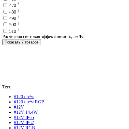
2
470
1
480
1
490
1
500
1
510
Расчетная световая эффективность, лм/Вт
Показать 7 товаров
Теги
#120 шт/м
#120 шт/м RGB
#12V
#12V 14,4W
#12V IP65
#12V IP67
#12V RGB