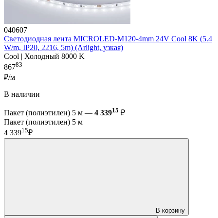
040607
Светодиодная лента MICROLED-M120-4mm 24V Cool 8K (5.4
W/m, IP20, 2216, 5m) (Arlight, узкая)
Cool | Холодный 8000 K
83
867
₽/м
В наличии
15
Пакет (полиэтилен) 5 м —
4 339
₽
Пакет (полиэтилен) 5 м
15
4 339
₽
В корзину