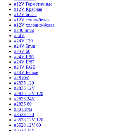
#12V Герметичные
#12V Красная
#12V белая
#12V тепло-белая
#12V холодно-белая
#240 шт/м
#24V
#24V 120
#24V 5mm
#24V 60
#24V IP65
#24V IP67
#24V RGB
#24V Белые
#28,8W
#2835 120
#2835 12V
#2835 12V 120
#2835 24V
#2835 60
#30 шт/м
#3528 120
#3528 12V 120
#3528 12V 60
#3528 24V