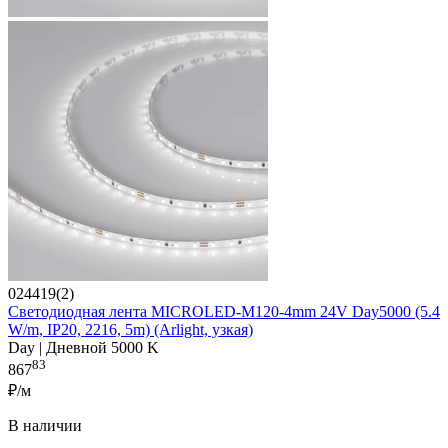
024419(2)
Светодиодная лента MICROLED-M120-4mm 24V Day5000 (5.4
W/m, IP20, 2216, 5m) (Arlight, узкая)
Day | Дневной 5000 K
83
867
₽/м
В наличии