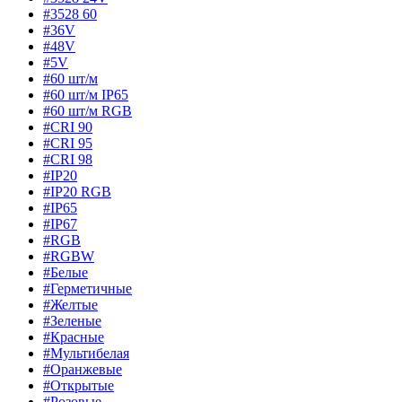
#3528 60
#36V
#48V
#5V
#60 шт/м
#60 шт/м IP65
#60 шт/м RGB
#CRI 90
#CRI 95
#CRI 98
#IP20
#IP20 RGB
#IP65
#IP67
#RGB
#RGBW
#Белые
#Герметичные
#Желтые
#Зеленые
#Красные
#Мультибелая
#Оранжевые
#Открытые
#Розовые