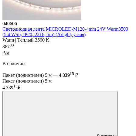
040606
Светодиодная лента MICROLED-M120-4mm 24V Warm3500
(5.4 W/m, IP20, 2216, 5m) (Arlight, узкая)
Warm | Тёплый 3500 K
83
867
₽/м
В наличии
15
Пакет (полиэтилен) 5 м —
4 339
₽
Пакет (полиэтилен) 5 м
15
4 339
₽