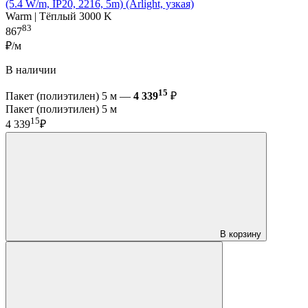
(5.4 W/m, IP20, 2216, 5m) (Arlight, узкая)
Warm | Тёплый 3000 K
83
867
₽/м
В наличии
15
Пакет (полиэтилен) 5 м —
4 339
₽
Пакет (полиэтилен) 5 м
15
4 339
₽
В корзину