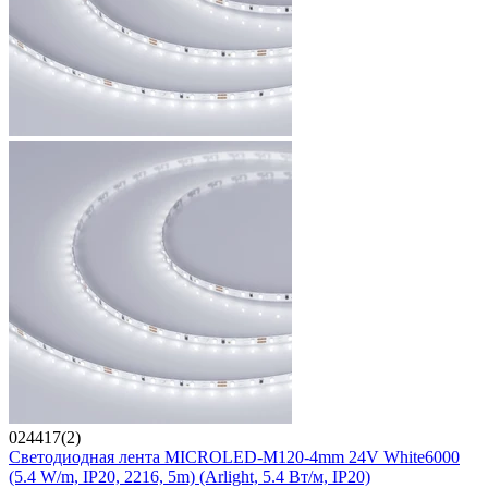
024417(2)
Светодиодная лента MICROLED-M120-4mm 24V White6000
(5.4 W/m, IP20, 2216, 5m) (Arlight, 5.4 Вт/м, IP20)