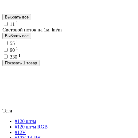
Выбрать все
1
11
Световой поток на 1м, lm/m
Выбрать все
1
55
1
90
1
330
Показать 1 товар
Теги
#120 шт/м
#120 шт/м RGB
#12V
#12V 14,4W