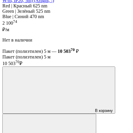
W/m, IP20, 5m) (Arlight, -)
Red | Красный 625 nm
Green | Зелёный 525 nm
Blue | Синий 470 nm
74
2 100
₽/м
Нет в наличии
70
Пакет (полиэтилен) 5 м —
10 503
₽
Пакет (полиэтилен) 5 м
70
10 503
₽
В корзину