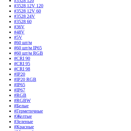
#3528 120
#3528 12V 120
#3528 12V 60
#3528 24V
#3528 60
#36V
#48V
#5V
#60 шт/м
#60 шт/м IP65
#60 шт/м RGB
#CRI 90
#CRI 95
#CRI 98
#IP20
#IP20 RGB
#IP65
#IP67
#RGB
#RGBW
#Белые
#Герметичные
#Желтые
#Зеленые
#Красные