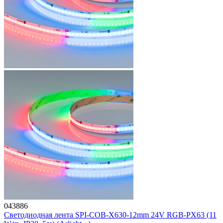
043886
Светодиодная лента SPI-COB-X630-12mm 24V RGB-PX63 (11