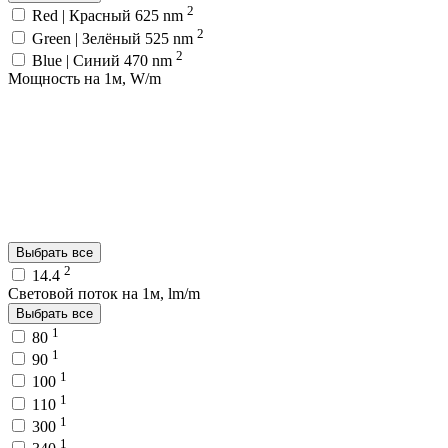
2
Red | Красный 625 nm
2
Green | Зелёный 525 nm
2
Blue | Синий 470 nm
Мощность на 1м, W/m
Выбрать все
2
14.4
Световой поток на 1м, lm/m
Выбрать все
1
80
1
90
1
100
1
110
1
300
1