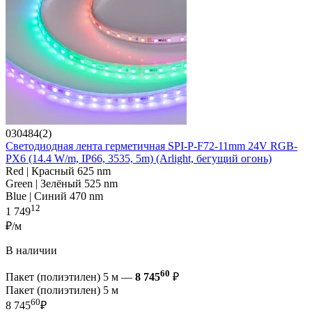
030484(2)
Светодиодная лента герметичная SPI-P-F72-11mm 24V RGB-
PX6 (14.4 W/m, IP66, 3535, 5m) (Arlight, бегущий огонь)
Red | Красный 625 nm
Green | Зелёный 525 nm
Blue | Синий 470 nm
12
1 749
₽/м
В наличии
60
Пакет (полиэтилен) 5 м —
8 745
₽
Пакет (полиэтилен) 5 м
60
8 745
₽