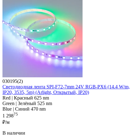
030195(2)
Светодиодная лента SPI-F72-7mm 24V RGB-PX6 (14.4 W/m,
IP20, 3535, 5m) (Arlight, Открытый, IP20)
Red | Красный 625 nm
Green | Зелёный 525 nm
Blue | Синий 470 nm
75
1 298
₽/м
В наличии