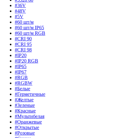
#36V
#48V
#5V
#60 шт/м
#60 шт/м IP65
#60 шт/м RGB
#CRI 90
#CRI 95
#CRI 98
#IP20
#IP20 RGB
#IP65
#IP67
#RGB
#RGBW
#Белые
#Герметичные
#Желтые
#Зеленые
#Красные
#Мультибелая
#Оранжевые
#Открытые
#Розовые