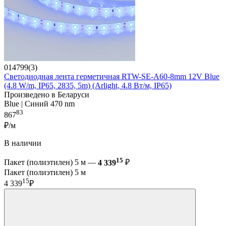
014799(3)
Светодиодная лента герметичная RTW-SE-A60-8mm 12V Blue
(4.8 W/m, IP65, 2835, 5m) (Arlight, 4.8 Вт/м, IP65)
Произведено в Беларуси
Blue | Синий 470 nm
83
867
₽/м
В наличии
15
Пакет (полиэтилен) 5 м —
4 339
₽
Пакет (полиэтилен) 5 м
15
4 339
₽