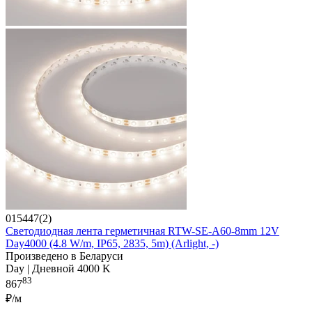
015447(2)
Светодиодная лента герметичная RTW-SE-A60-8mm 12V
Day4000 (4.8 W/m, IP65, 2835, 5m) (Arlight, -)
Произведено в Беларуси
Day | Дневной 4000 K
83
867
₽/м