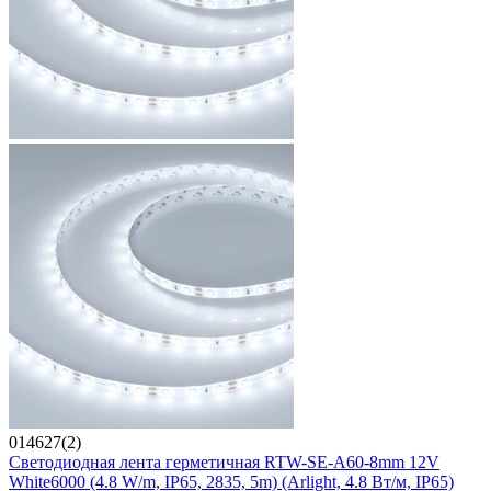
014627(2)
Светодиодная лента герметичная RTW-SE-A60-8mm 12V
White6000 (4.8 W/m, IP65, 2835, 5m) (Arlight, 4.8 Вт/м, IP65)