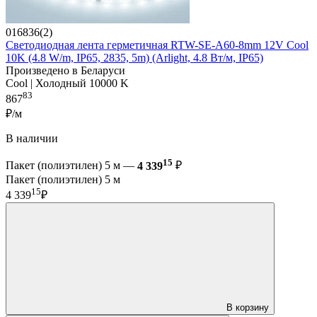
016836(2)
Светодиодная лента герметичная RTW-SE-A60-8mm 12V Cool
10K (4.8 W/m, IP65, 2835, 5m) (Arlight, 4.8 Вт/м, IP65)
Произведено в Беларуси
Cool | Холодный 10000 K
83
867
₽/м
В наличии
15
Пакет (полиэтилен) 5 м —
4 339
₽
Пакет (полиэтилен) 5 м
15
4 339
₽
В корзину