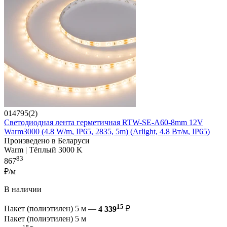
014795(2)
Светодиодная лента герметичная RTW-SE-A60-8mm 12V
Warm3000 (4.8 W/m, IP65, 2835, 5m) (Arlight, 4.8 Вт/м, IP65)
Произведено в Беларуси
Warm | Тёплый 3000 K
83
867
₽/м
В наличии
15
Пакет (полиэтилен) 5 м —
4 339
₽
Пакет (полиэтилен) 5 м