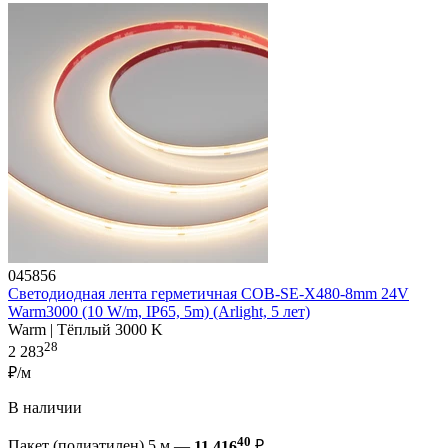
045856
Светодиодная лента герметичная COB-SE-X480-8mm 24V
Warm3000 (10 W/m, IP65, 5m) (Arlight, 5 лет)
Warm | Тёплый 3000 K
28
2 283
₽/м
В наличии
40
Пакет (полиэтилен) 5 м —
11 416
₽