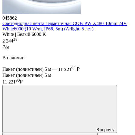
045862
Светодиодная лента герметичная COB-PW-X480-10mm 24V
White6000 (10 W/m, IP66, 5m) (Arlight, 5 лет)
White | Белый 6000 K
38
2 244
₽/м
В наличии
90
Пакет (полиэтилен) 5 м —
11 221
₽
Пакет (полиэтилен) 5 м
90
11 221
₽
В корзину