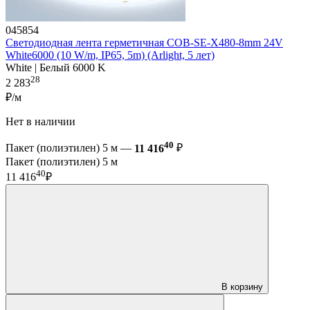
045854
Светодиодная лента герметичная COB-SE-X480-8mm 24V
White6000 (10 W/m, IP65, 5m) (Arlight, 5 лет)
White | Белый 6000 K
28
2 283
₽/м
Нет в наличии
40
Пакет (полиэтилен) 5 м —
11 416
₽
Пакет (полиэтилен) 5 м
40
11 416
₽
В корзину