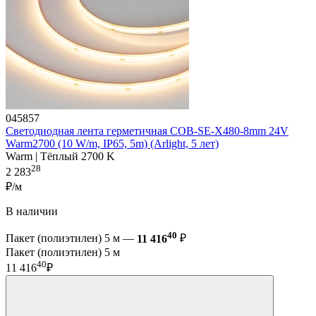
045857
Светодиодная лента герметичная COB-SE-X480-8mm 24V
Warm2700 (10 W/m, IP65, 5m) (Arlight, 5 лет)
Warm | Тёплый 2700 K
28
2 283
₽/м
В наличии
40
Пакет (полиэтилен) 5 м —
11 416
₽
Пакет (полиэтилен) 5 м
40
11 416
₽