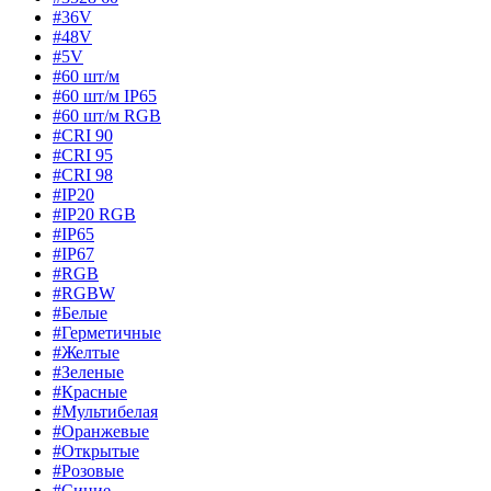
#36V
#48V
#5V
#60 шт/м
#60 шт/м IP65
#60 шт/м RGB
#CRI 90
#CRI 95
#CRI 98
#IP20
#IP20 RGB
#IP65
#IP67
#RGB
#RGBW
#Белые
#Герметичные
#Желтые
#Зеленые
#Красные
#Мультибелая
#Оранжевые
#Открытые
#Розовые
#Синие