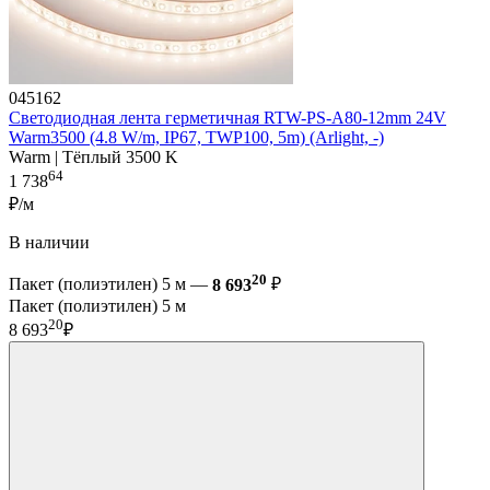
045162
Светодиодная лента герметичная RTW-PS-A80-12mm 24V
Warm3500 (4.8 W/m, IP67, TWP100, 5m) (Arlight, -)
Warm | Тёплый 3500 K
64
1 738
₽/м
В наличии
20
Пакет (полиэтилен) 5 м —
8 693
₽
Пакет (полиэтилен) 5 м
20
8 693
₽