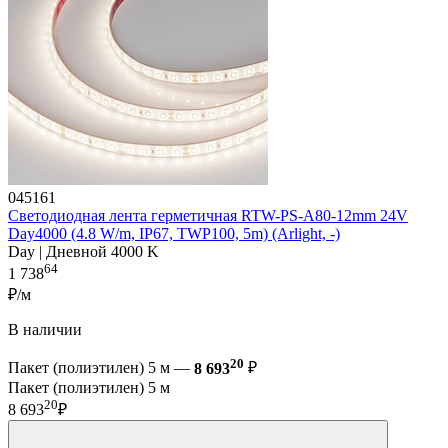
045161
Светодиодная лента герметичная RTW-PS-A80-12mm 24V
Day4000 (4.8 W/m, IP67, TWP100, 5m) (Arlight, -)
Day | Дневной 4000 K
64
1 738
₽/м
В наличии
20
Пакет (полиэтилен) 5 м —
8 693
₽
Пакет (полиэтилен) 5 м
20
8 693
₽