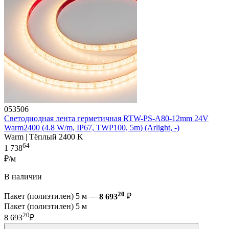
053506
Светодиодная лента герметичная RTW-PS-A80-12mm 24V
Warm2400 (4.8 W/m, IP67, TWP100, 5m) (Arlight, -)
Warm | Тёплый 2400 K
64
1 738
₽/м
В наличии
20
Пакет (полиэтилен) 5 м —
8 693
₽
Пакет (полиэтилен) 5 м
20
8 693
₽