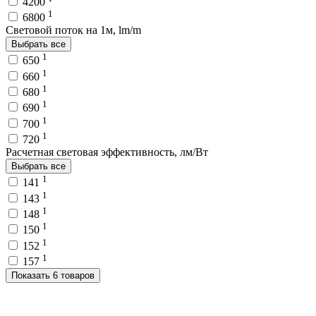
4200
1
6800
Световой поток на 1м, lm/m
Выбрать все
1
650
1
660
1
680
1
690
1
700
1
720
Расчетная световая эффективность, лм/Вт
Выбрать все
1
141
1
143
1
148
1
150
1
152
1
157
Показать 6 товаров