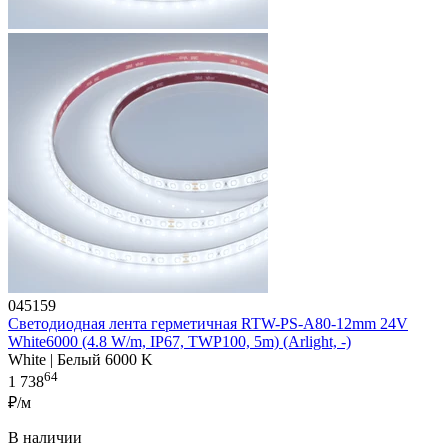
045159
Светодиодная лента герметичная RTW-PS-A80-12mm 24V
White6000 (4.8 W/m, IP67, TWP100, 5m) (Arlight, -)
White | Белый 6000 K
64
1 738
₽/м
В наличии