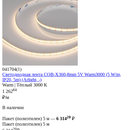
041704(1)
Светодиодная лента COB-X360-8mm 5V Warm3000 (5 W/m,
IP20, 5m) (Arlight, -)
Warm | Тёплый 3000 K
84
1 262
₽/м
В наличии
20
Пакет (полиэтилен) 5 м —
6 314
₽
Пакет (полиэтилен) 5 м
20