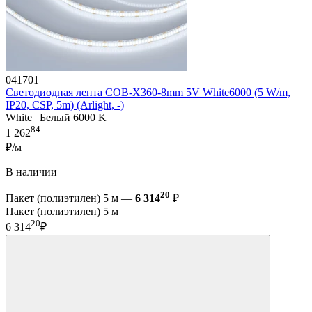
041701
Светодиодная лента COB-X360-8mm 5V White6000 (5 W/m,
IP20, CSP, 5m) (Arlight, -)
White | Белый 6000 K
84
1 262
₽/м
В наличии
20
Пакет (полиэтилен) 5 м —
6 314
₽
Пакет (полиэтилен) 5 м
20
6 314
₽