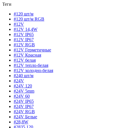
Теги
#120 шт/м
#120 шт/м RGB
#12V
#12V 14,4W
#12V IP65
#12V IP67
#12V RGB
#12V Герметичные
#12V Красная
#12V белая
#12V тепло-белая
#12V холодно-белая
#240 шт/м
#24V
#24V 120
#24V 5mm
#24V 60
#24V IP65
#24V IP67
#24V RGB
#24V Белые
#28,8W
#2835 120