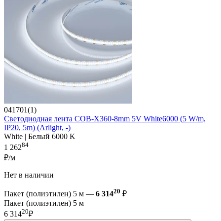
041701(1)
Светодиодная лента COB-X360-8mm 5V White6000 (5 W/m,
IP20, 5m) (Arlight, -)
White | Белый 6000 K
84
1 262
₽/м
Нет в наличии
20
Пакет (полиэтилен) 5 м —
6 314
₽
Пакет (полиэтилен) 5 м
20
6 314
₽