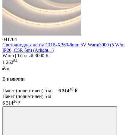
041704
Светодиодная лента COB-X360-8mm 5V Warm3000 (5 W/m,
IP20, CSP, 5m) (Arlight, -)
Warm | Тёплый 3000 K
84
1 262
₽/м
В наличии
20
Пакет (полиэтилен) 5 м —
6 314
₽
Пакет (полиэтилен) 5 м
20
6 314
₽