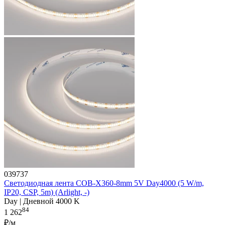
039737
Светодиодная лента COB-X360-8mm 5V Day4000 (5 W/m,
IP20, CSP, 5m) (Arlight, -)
Day | Дневной 4000 K
84
1 262
₽/м